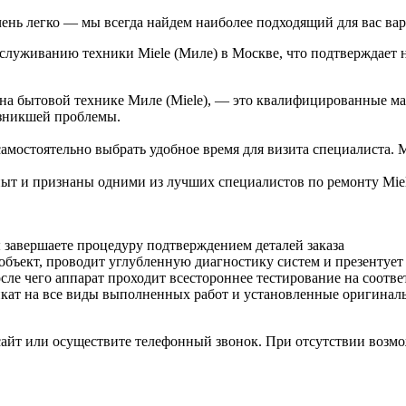
чень легко — мы всегда найдем наиболее подходящий для вас вар
бслуживанию техники Miele (Миле) в Москве, что подтверждает 
на бытовой технике Миле (Miele), — это квалифицированные ма
озникшей проблемы.
самостоятельно выбрать удобное время для визита специалиста.
ыт и признаны одними из лучших специалистов по ремонту Miele
ы завершаете процедуру подтверждением деталей заказа
ъект, проводит углубленную диагностику систем и презентует 
ле чего аппарат проходит всестороннее тестирование на соотве
кат на все виды выполненных работ и установленные оригинал
-сайт или осуществите телефонный звонок. При отсутствии возмо